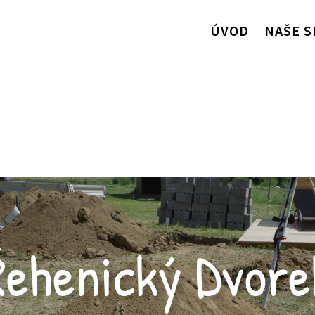
ÚVOD
NAŠE S
Řehenický Dvore